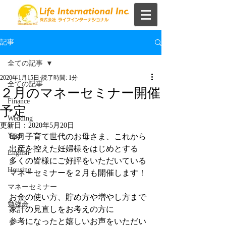
記事
全ての記事
2020年1月15日
読了時間: 1分
全ての記事
２月のマネーセミナー開催
Finance
予定
Wedding
更新日：
2020年5月20日
Yoga
毎月子育て世代のお母さま、これから
出産を控えた妊婦様をはじめとする
English
多くの皆様にご好評をいただいている
Housing
マネーセミナーを２月も開催します！
マネーセミナー
お金の使い方、貯め方や増やし方まで
勉強会
家計の見直しをお考えの方に
参考になったと嬉しいお声をいただい