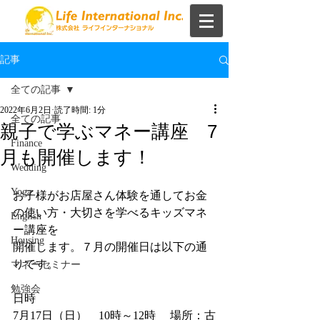
記事
全ての記事
2022年6月2日
読了時間: 1分
全ての記事
親子で学ぶマネー講座 7
Finance
月も開催します！
Wedding
Yoga
お子様がお店屋さん体験を通してお金
の使い方・大切さを学べるキッズマネ
English
ー講座を
Housing
開催します。７月の開催日は以下の通
りです。
マネーセミナー
勉強会
日時
7月17日（日）　10時～12時 　場所：古