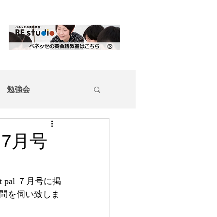
勉強会
 7月号
 pal ７月号に掲
問を伺い致しま