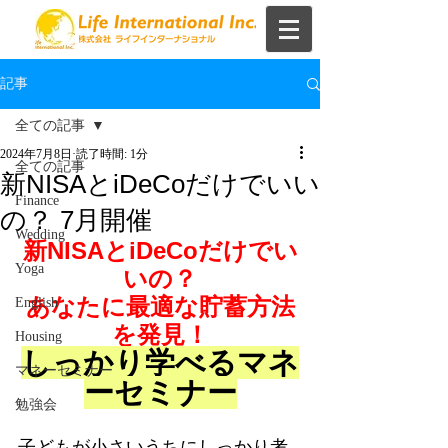
記事
全ての記事
2024年7月8日
読了時間: 1分
全ての記事
新NISAとiDeCoだけでいい
Finance
の？ 7月開催
Wedding
新NISAとiDeCoだけでい
Yoga
いの？
あなたに最適な貯蓄方法
English
を発見！
Housing
しっかり学べるマネ
マネーセミナー
ーセミナー
勉強会
子ども
が小さいうちにしっかり考