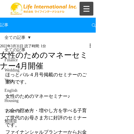
記事
全ての記事
2022年3月31日
読了時間: 1分
全ての記事
女性のためのマネーセミ
Finance
ナー4月開催
Wedding
ほっとパル４月号掲載のセミナーのご
Yoga
案内です。
English
女性のためのマネーセミナー♪
Housing
お金の貯め方・増やし方を学べる子育
マネーセミナー
て世代のお母さま方に好評のセミナー
勉強会
です。
ファイナンシャルプランナーからお金