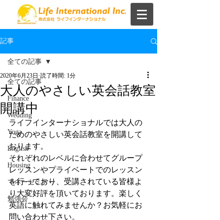
記事
全ての記事
2020年6月23日
読了時間: 1分
全ての記事
大人のやさしい英会話教室
Finance
開講中
Wedding
ライフインターナショナルでは大人の
Yoga
ためのやさしい英会話教室を開講して
おります。
English
それぞれのレベルに合わせてグループ
Housing
レッスンやプライベートでのレッスン
を行っており、受講されている皆様よ
マネーセミナー
り大変好評を頂いております。楽しく
勉強会
英語に触れてみませんか？お気軽にお
問い合わせ下さい。