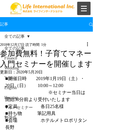
記事
全ての記事
2018年12月17日
読了時間: 1分
全ての記事
参加費無料！子育てマネー
Finance
入門セミナーを開催します
Wedding
更新日：
2020年5月20日
Yoga
■開催日時　　2019年1月19日（土）・
20日（日）　　10:00～12:00
English
　　　　　　　　 　※セミナー当日は
Housing
開始30分前より受付いたします
■定員　　　　　各日25名様
マネーセミナー
■持ち物　　 　筆記用具
勉強会
■会場　　　　　ホテルメトロポリタン
長野