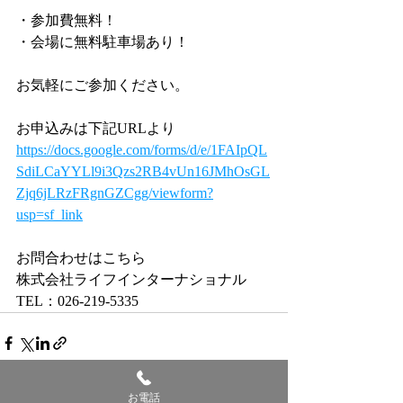
・参加費無料！
・会場に無料駐車場あり！
お気軽にご参加ください。
お申込みは下記URLより
https://docs.google.com/forms/d/e/1FAIpQL
SdiLCaYYLl9i3Qzs2RB4vUn16JMhOsGL
Zjq6jLRzFRgnGZCgg/viewform?
usp=sf_link
お問合わせはこちら
株式会社ライフインターナショナル
TEL：026-219‐5335
お電話