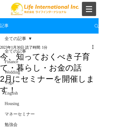
記事
全ての記事
2023年1月30日
読了時間: 1分
全ての記事
今、知っておくべき子育
Finance
て・暮らし・お金の話
Wedding
2月にセミナーを開催しま
Yoga
す！
English
Housing
マネーセミナー
勉強会