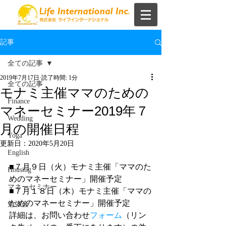
記事
全ての記事
2019年7月17日
読了時間: 1分
全ての記事
モナミ主催ママのための
Finance
マネーセミナー2019年７
Wedding
月の開催日程
Yoga
更新日：
2020年5月20日
English
■７月９日（火）モナ​​ミ主催「ママのた
Housing
めのマネーセミナー」開催予定 
マネーセミナー
■７月１８日（木）モナミ主催「ママの
ためのマネーセミナー」開催予定 ​ 
勉強会
詳細は、お問い合わせ
フォーム
（リン