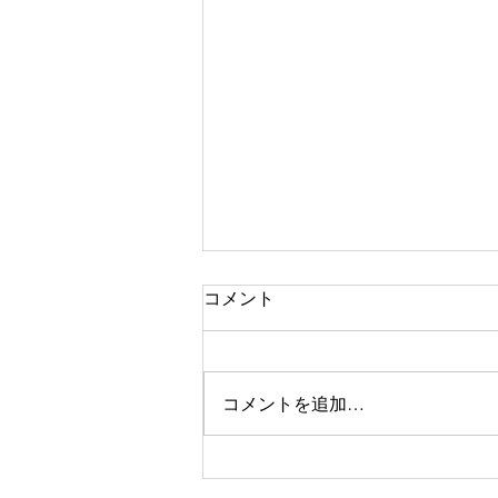
コメント
コメントを追加…
新NISAとiDeCoだけでいい
の？ 7月開催