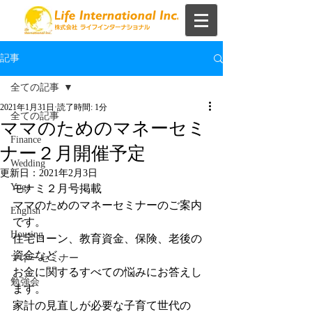
記事
全ての記事
2021年1月31日
読了時間: 1分
全ての記事
ママのためのマネーセミ
Finance
ナー２月開催予定
Wedding
更新日：
2021年2月3日
Yoga
モナミ２月号掲載
ママのためのマネーセミナーのご案内
English
です。
Housing
住宅ローン、教育資金、保険、老後の
資金など、
マネーセミナー
お金に関するすべての悩みにお答えし
勉強会
ます。
家計の見直しが必要な子育て世代の