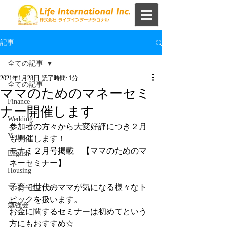
記事
全ての記事
2021年1月28日
読了時間: 1分
全ての記事
ママのためのマネーセミ
Finance
ナー開催します
Wedding
参加者の方々から大変好評につき２月
Yoga
も開催します！
モナミ２月号掲載　【ママのためのマ
English
ネーセミナー】
Housing
子育て世代のママが気になる様々なト
マネーセミナー
ピックを扱います。
勉強会
お金に関するセミナーは初めてという
方にもおすすめ☆