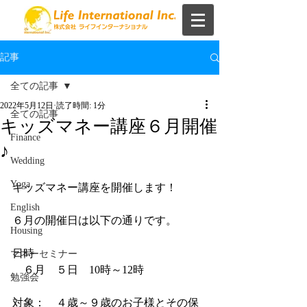
記事
全ての記事
2022年5月12日
読了時間: 1分
全ての記事
キッズマネー講座６月開催
Finance
♪
Wedding
Yoga
キッズマネー講座を開催します！
English
６月の開催日は以下の通りです。
Housing
日時
マネーセミナー
　６月　５日　10時～12時
勉強会
対象：　４歳～９歳のお子様とその保