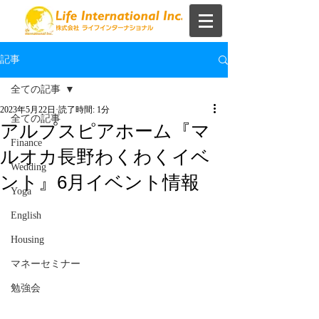
記事
全ての記事
2023年5月22日
読了時間: 1分
全ての記事
アルプスピアホーム『マ
Finance
ルオカ長野わくわくイベ
Wedding
ント』6月イベント情報
Yoga
English
Housing
マネーセミナー
勉強会