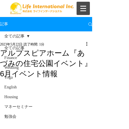
記事
全ての記事
2023年5月22日
読了時間: 1分
全ての記事
アルプスピアホーム『あ
Finance
づみの住宅公園イベント』
Wedding
6月イベント情報
Yoga
English
Housing
マネーセミナー
勉強会