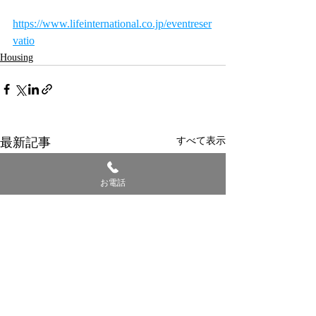
https://www.lifeinternational.co.jp/eventreser
vatio
Housing
最新記事
すべて表示
お電話